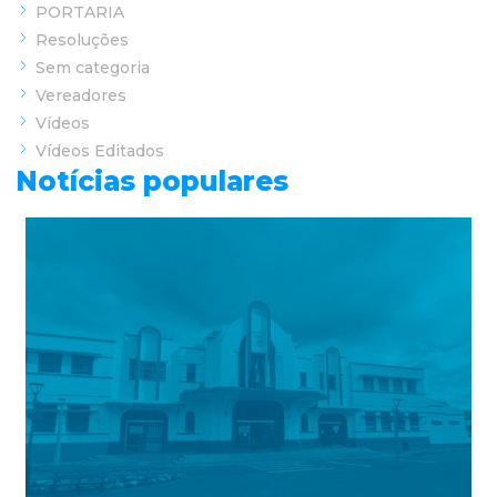
PORTARIA
Resoluções
Sem categoria
Vereadores
Vídeos
Vídeos Editados
Notícias populares