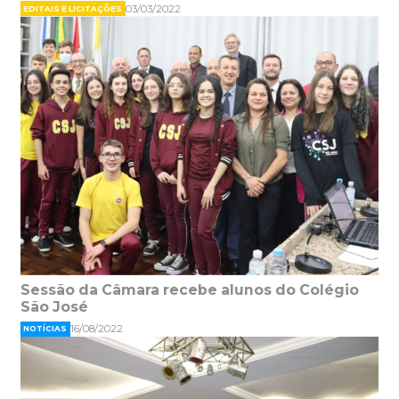
03/03/2022
EDITAIS E LICITAÇÕES
Sessão da Câmara recebe alunos do Colégio
São José
16/08/2022
NOTÍCIAS