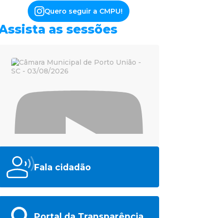
Quero seguir a CMPU!
Assista as sessões
Fala cidadão
Portal da Transparência