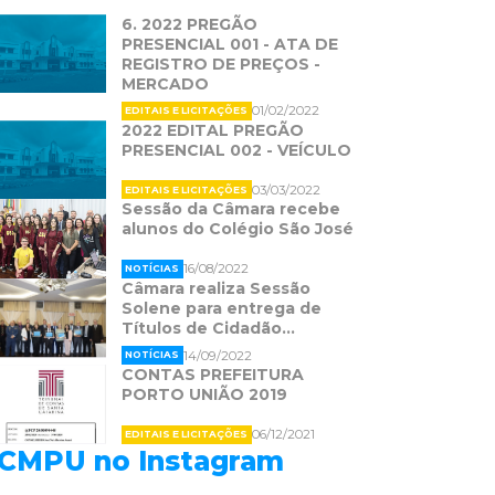
6. 2022 PREGÃO
PRESENCIAL 001 - ATA DE
REGISTRO DE PREÇOS -
MERCADO
01/02/2022
EDITAIS E LICITAÇÕES
2022 EDITAL PREGÃO
PRESENCIAL 002 - VEÍCULO
03/03/2022
EDITAIS E LICITAÇÕES
Sessão da Câmara recebe
alunos do Colégio São José
16/08/2022
NOTÍCIAS
Câmara realiza Sessão
Solene para entrega de
Títulos de Cidadão...
14/09/2022
NOTÍCIAS
CONTAS PREFEITURA
PORTO UNIÃO 2019
06/12/2021
EDITAIS E LICITAÇÕES
CMPU no Instagram