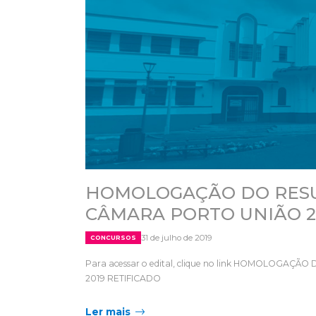
HOMOLOGAÇÃO DO RESU
CÂMARA PORTO UNIÃO 2
31 de julho de 2019
CONCURSOS
Para acessar o edital, clique no link HOMOLOG
2019 RETIFICADO
Ler mais