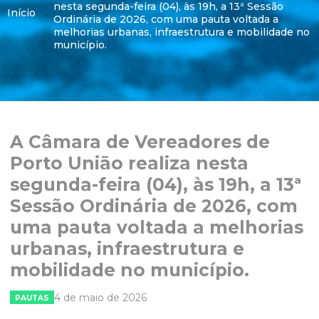
nesta segunda-feira (04), às 19h, a 13ª Sessão
Início
Ordinária de 2026, com uma pauta voltada a
melhorias urbanas, infraestrutura e mobilidade no
município.
A Câmara de Vereadores de
Porto União realiza nesta
segunda-feira (04), às 19h, a 13ª
Sessão Ordinária de 2026, com
uma pauta voltada a melhorias
urbanas, infraestrutura e
mobilidade no município.
4 de maio de 2026
PAUTAS